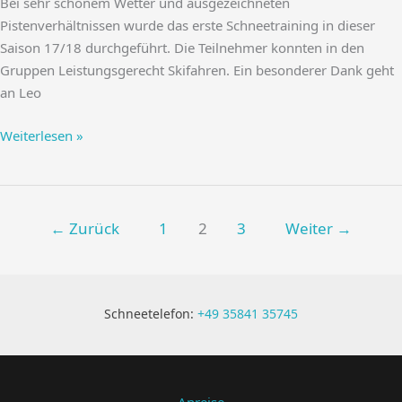
Bei sehr schönem Wetter und ausgezeichneten
Pistenverhältnissen wurde das erste Schneetraining in dieser
Saison 17/18 durchgeführt. Die Teilnehmer konnten in den
Gruppen Leistungsgerecht Skifahren. Ein besonderer Dank geht
an Leo
Trainingslager
Weiterlesen »
Stubai
←
Zurück
1
2
3
Weiter
→
Schneetelefon:
+49 35841 35745