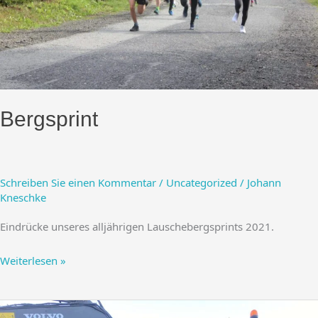
Bergsprint
Schreiben Sie einen Kommentar
/
Uncategorized
/
Johann
Kneschke
Eindrücke unseres alljährigen Lauschebergsprints 2021.
Bergsprint
Weiterlesen »