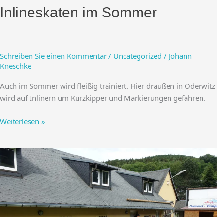
Inlineskaten im Sommer
Schreiben Sie einen Kommentar
/
Uncategorized
/
Johann
Kneschke
Auch im Sommer wird fleißig trainiert. Hier draußen in Oderwitz
wird auf Inlinern um Kurzkipper und Markierungen gefahren.
Inlineskaten
Weiterlesen »
im
Sommer