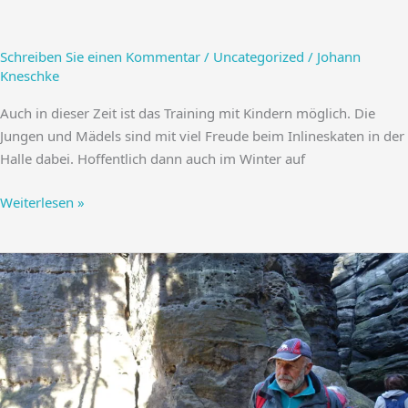
Schreiben Sie einen Kommentar
/
Uncategorized
/
Johann
Kneschke
Auch in dieser Zeit ist das Training mit Kindern möglich. Die
Jungen und Mädels sind mit viel Freude beim Inlineskaten in der
Halle dabei. Hoffentlich dann auch im Winter auf
Inlineskaten
Weiterlesen »
in
der
Halle