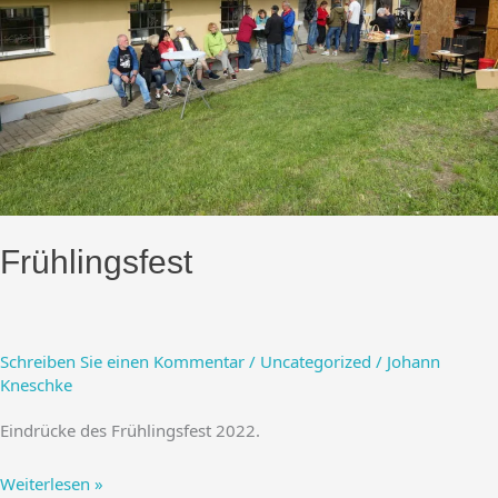
Frühlingsfest
Schreiben Sie einen Kommentar
/
Uncategorized
/
Johann
Kneschke
Eindrücke des Frühlingsfest 2022.
Frühlingsfest
Weiterlesen »