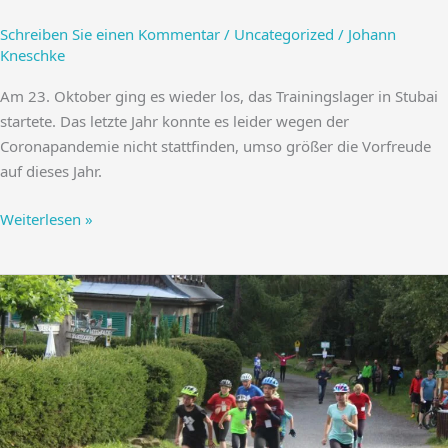
Schreiben Sie einen Kommentar
/
Uncategorized
/
Johann
Kneschke
Am 23. Oktober ging es wieder los, das Trainingslager in Stubai
startete. Das letzte Jahr konnte es leider wegen der
Coronapandemie nicht stattfinden, umso größer die Vorfreude
auf dieses Jahr.
Trainingslager
Weiterlesen »
Stubai
2021