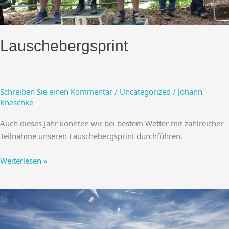
Lauschebergsprint
Schreiben Sie einen Kommentar
/
Uncategorized
/
Johann
Kneschke
Auch dieses Jahr konnten wir bei bestem Wetter mit zahlreicher
Teilnahme unseren Lauschebergsprint durchführen.
Lauschebergsprint
Weiterlesen »