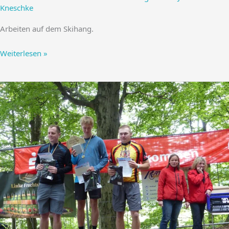
Kneschke
Arbeiten auf dem Skihang.
Arbeitseinsatz
Weiterlesen »
an
der
Lausche