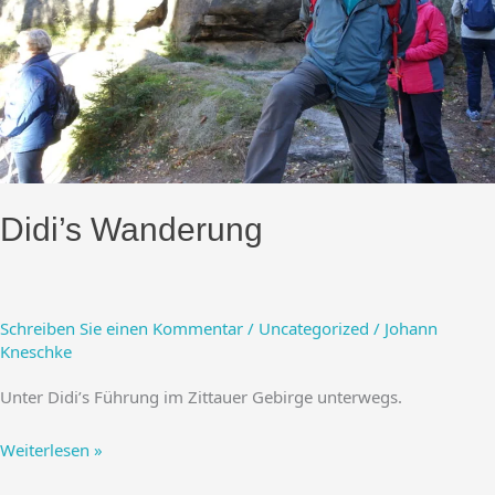
Didi’s Wanderung
Schreiben Sie einen Kommentar
/
Uncategorized
/
Johann
Kneschke
Unter Didi’s Führung im Zittauer Gebirge unterwegs.
Didi’s
Weiterlesen »
Wanderung