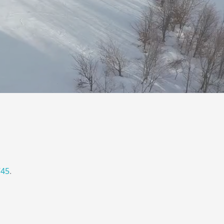
745
.