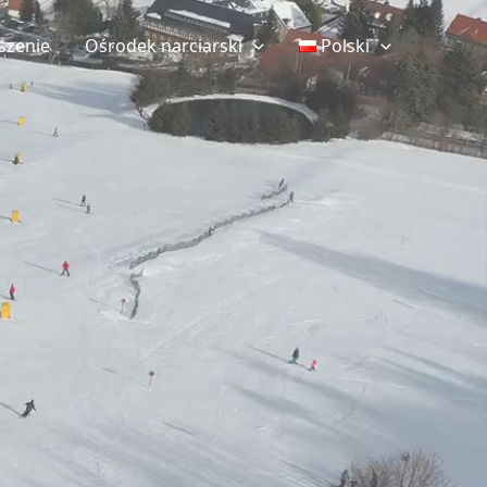
szenie
Ośrodek narciarski
Polski