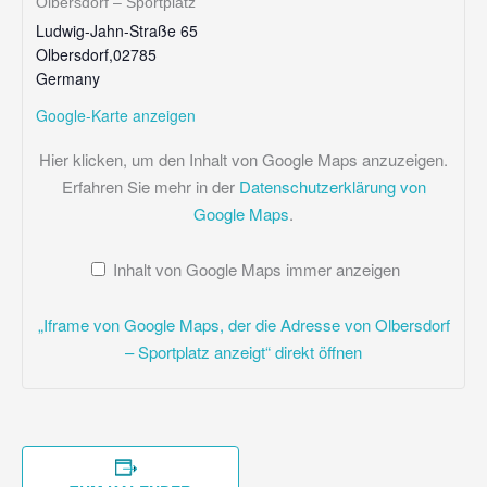
Olbersdorf – Sportplatz
Ludwig-Jahn-Straße 65
Olbersdorf
,
02785
Germany
Google-Karte anzeigen
„IFRAME
Hier klicken, um den Inhalt von Google Maps anzuzeigen.
VON
GOOGLE
Erfahren Sie mehr in der
Datenschutzerklärung von
MAPS,
Google Maps
.
DER
DIE
ADRESSE
VON
Inhalt von Google Maps immer anzeigen
OLBERSDORF
–
SPORTPLATZ
„Iframe von Google Maps, der die Adresse von Olbersdorf
ANZEIGT“
VON
– Sportplatz anzeigt“ direkt öffnen
GOOGLE
MAPS
ANZEIGEN