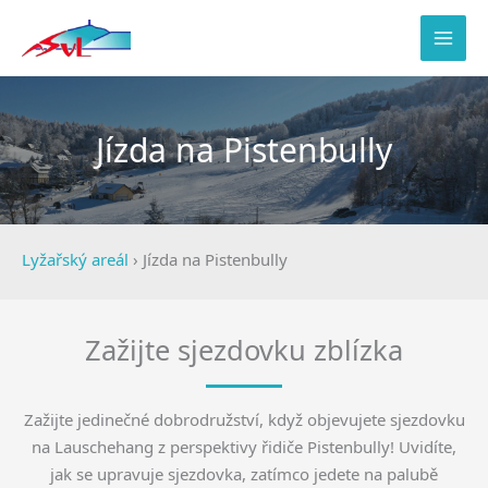
Přeskočit
na
obsah
Jízda na Pistenbully
Lyžařský areál
›
Jízda na Pistenbully
Zažijte sjezdovku zblízka
Zažijte jedinečné dobrodružství, když objevujete sjezdovku
na Lauschehang z perspektivy řidiče Pistenbully! Uvidíte,
jak se upravuje sjezdovka, zatímco jedete na palubě