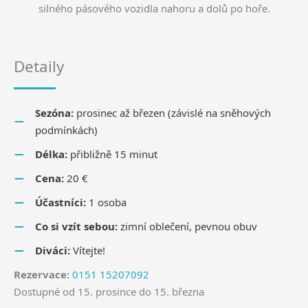
silného pásového vozidla nahoru a dolů po hoře.
Detaily
Sezóna:
prosinec až březen (závislé na sněhových
podmínkách)
Délka:
přibližně 15 minut
Cena:
20 €
Účastníci:
1 osoba
Co si vzít sebou:
zimní oblečení, pevnou obuv
Diváci:
Vítejte!
Rezervace:
0151 15207092
Dostupné od 15. prosince do 15. března