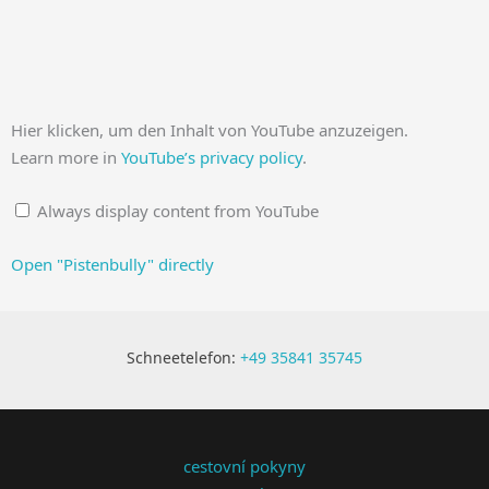
DISPLAY
Hier klicken, um den Inhalt von YouTube anzuzeigen.
"PISTENBULLY"
FROM
Learn more in
YouTube’s privacy policy
.
YOUTUBE
Always display content from YouTube
Open "Pistenbully" directly
Schneetelefon:
+49 35841 35745
cestovní pokyny